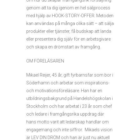
om hur du skapar framgångsrik försäljning
genom att ta dig igenom en hel säljprocess
med hjälp av HOOK-STORY-OFFER. Metoden
kan användas på många olika sätt – att sälja
produkter eller tjänster, få budskap att landa
eller presentera dig själv för en arbetsgivare
och skapa en drömstart av framgång.
OM FÖRELÄSAREN
Mikael Reijer, 45 år, gift fyrbarnsfar som bor i
Söderhamn och arbetar som inspirations-
och motivationsföreläsare. Han har en
utbildningsbakgrund på Handelshögskolan i
Stockholm och har arbetat i 23 år som chef
och ledare i framgångsrika uppdrag där
hans motto varit att ledarskap handlar om
engagemang och inte siffror. Mikaels vision
är LEV DIN DRÖM och han är just nu aktuell