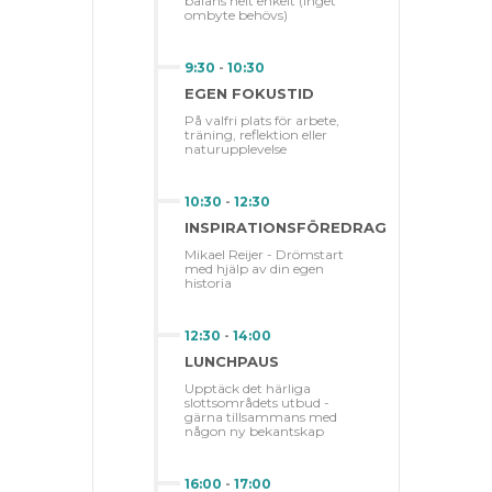
balans helt enkelt (inget
ombyte behövs)
9:30
-
10:30
EGEN FOKUSTID
På valfri plats för arbete,
träning, reflektion eller
naturupplevelse
10:30
-
12:30
INSPIRATIONSFÖREDRAG
Mikael Reijer - Drömstart
med hjälp av din egen
historia
12:30
-
14:00
LUNCHPAUS
Upptäck det härliga
slottsområdets utbud -
gärna tillsammans med
någon ny bekantskap
16:00
-
17:00