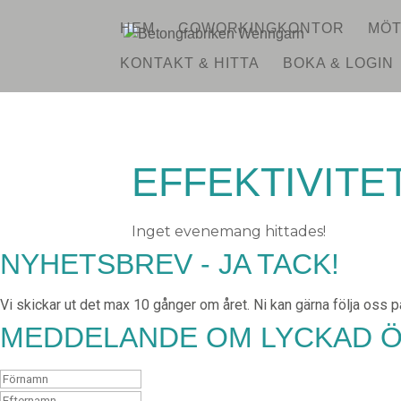
HEM
COWORKINGKONTOR
MÖT
KONTAKT & HITTA
BOKA & LOGIN
EFFEKTIVITE
Inget evenemang hittades!
NYHETSBREV - JA TACK!
Vi skickar ut det max 10 gånger om året. Ni kan gärna följa oss
MEDDELANDE OM LYCKAD 